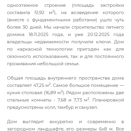
одноэтажное строение (площадь застройки
2
составила 51,92 м
), на возведение которого
(вместе с фундаментными работами) ушло чуть
более 30 дней. Мы начали строительство летнего
домика 18.11.2025 года, и уже 20.12.2025 года
владельцы недвижимости получили ключи. Дом
по каркасной технологии пригоден как для
сезонного использования, так и для постоянного
проживания небольшой семьи.
Общая площадь внутреннего пространства дома
2
составляет 47,25 м
. Самое большое помещение —
2
кухня-столовая (16,89 м
). Рядом расположены две
2
спальные комнаты - 7,68 и 7,73 м
. Планировкой
предусмотрены холл, тамбур и санузел.
Дом выглядит аккуратно и современно в
загородном ландшафте, его размеры 6х8 м. Все