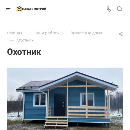
—
—
Главная
Наши работы
Каркасные дома
—
Охотник
Охотник