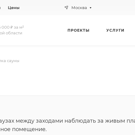
и
Цены
Москва
 000 ₽ за м²
ПРОЕКТЫ
УСЛУГИ
ой области
лка сауны
паузах между заходами наблюдать за живым п
дное помещение.