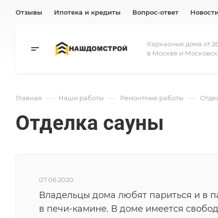
Отзывы
Ипотека и кредиты
Вопрос-ответ
Новост
Каркасные дома от 26
в Москве и Московск
—
—
—
Главная
Наши работы
Ремонтные работы
Отде
Отделка сауны
07.06.2020
Владельцы дома любят париться и в 
в печи-камине. В доме имеется свобо