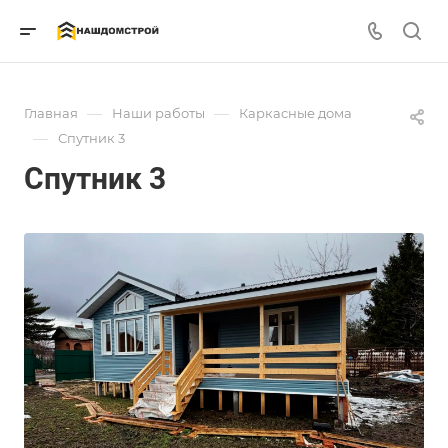
—
—
Главная
Наши работы
Каркасные дома
—
Спутник 3
Спутник 3