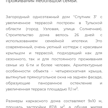
проживания небольшой семьи.
Загородный одноэтажный дом "Спутник 3" с
увеличенное террасой построен в Тульской
области (город Узловая, улица Солнечная).
Строительство дома велось 26 дней с
использованием семейной ипотеки. Это
современный, очень уютный коттедж с красивым
крыльцом и террасой, подходящий как для
сезонного, так и для постоянного проживания
семьи из 6-ти и более человек. Архитектурные
особенности объекта - четырехскатная крыша,
вытянутые прямоугольное окна на заднем фасаде,
образующие панорамное остекление и
2
увеличенная терраса площадью 11,1 м
.
Размеры каркасного дома составляют 9х10 м,
2
площадь застройки 87,8 м
, а общая жилая